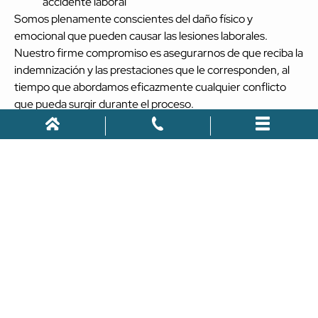
accidente laboral
Somos plenamente conscientes del daño físico y
emocional que pueden causar las lesiones laborales.
Nuestro firme compromiso es asegurarnos de que reciba la
indemnización y las prestaciones que le corresponden, al
tiempo que abordamos eficazmente cualquier conflicto
que pueda surgir durante el proceso.
Lesiones
personales
Nuestra oficina de Jacksonville está bien preparado para
manejar una amplia gama de casos de lesiones personales,
con un enfoque inquebrantable en la obtención de
resultados favorables para nuestros estimados clientes.
Nuestra área de práctica de lesiones personales abarca
diversos escenarios, incluyendo: