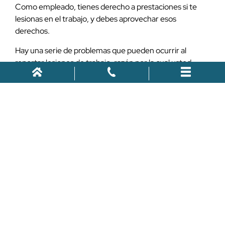
Como empleado, tienes derecho a prestaciones si te
lesionas en el trabajo, y debes aprovechar esos
derechos.
Hay una serie de problemas que pueden ocurrir al
reportar lesiones de trabajo, razón por la cual usted
querrá asociarse con Workers’ Compensation Lawyers
Coalition Florida tan pronto como pueda.
Llámenos al
954-448-7355
para programar una
revisión gratuita y sin compromiso de su caso.
Revisión gratuita de casos