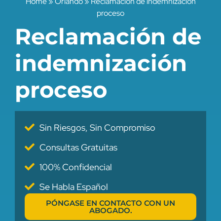
Home
»
Orlando
»
Reclamación de indemnización
proceso
Reclamación de
indemnización
proceso
Sin Riesgos, Sin Compromiso
Consultas Gratuitas
100% Confidencial
Se Habla Español
PÓNGASE EN CONTACTO CON UN
ABOGADO.